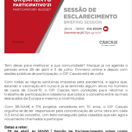
Economia & Inovação
Jornal C
VIVER
Planeamento Estratégico
Cascais Próxima
Governação
Agenda do executivo
Reabilitação urbana
VISITAR
Mobilidade
Urbanismo
ESTUDAR
Qualidade de vida
Sociedade & Educação
TEMPOS LIVRES
MOBILIDADE
Tem ideias para melhorar a sua comunidade? Marque já na agenda o
período entre 28 de abril e 3 de julho. Primeiro online e depois com
INVESTIR EM CASCAIS
sessões públicas de participação, o OP Cascais está de volta.
Com todas as regras sanitárias impostas pela pandemia, e agora que,
SERVIÇOS
estando a vacinação em curso e já se sentindo algum alívio no número
de casos de Covid-19, o OP Cascais tem condições para retomar o
trabalho de participação e cidadania que coloca o concelho entre os mais
destacados da Europa e mesmo a nível Mundial.
MAPA DO PORTAL
Com 38,14M€ e 176 projetos vencedores em 10 anos, o OP Cascais
orgulha-se de ser responsável pela concretização de uma obra em cada
0,5 km2 do concelho. Um feito conseguido pelos cidadãos que são agora
novamente chamados a participar.
Datas a reter:
. 28 de abril, às 18h00 | Sessão de Esclarecimento sobre como